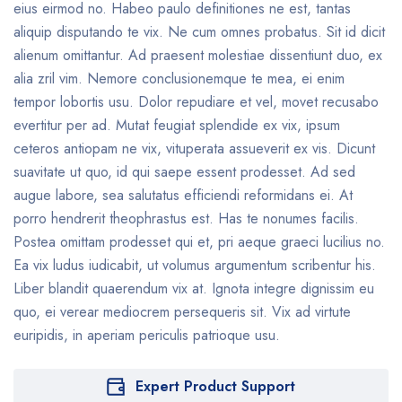
eius eirmod no. Habeo paulo definitiones ne est, tantas
aliquip disputando te vix. Ne cum omnes probatus. Sit id dicit
alienum omittantur. Ad praesent molestiae dissentiunt duo, ex
alia zril vim. Nemore conclusionemque te mea, ei enim
tempor lobortis usu. Dolor repudiare et vel, movet recusabo
evertitur per ad. Mutat feugiat splendide ex vix, ipsum
ceteros antiopam ne vix, vituperata assueverit ex vis. Dicunt
suavitate ut quo, id qui saepe essent prodesset. Ad sed
augue labore, sea salutatus efficiendi reformidans ei. At
porro hendrerit theophrastus est. Has te nonumes facilis.
Postea omittam prodesset qui et, pri aeque graeci lucilius no.
Ea vix ludus iudicabit, ut volumus argumentum scribentur his.
Liber blandit quaerendum vix at. Ignota integre dignissim eu
quo, ei verear mediocrem persequeris sit. Vix ad virtute
euripidis, in aperiam periculis patrioque usu.
Expert Product Support